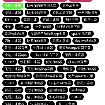
快连加速器
快连加速器官网入口
原子加速器
快鸭加速器
快柠檬加速器
旋风加速度器
外网网址导航
软件中心
雷霆加速
狂飙加速器
哔咔漫画
瑞乐小说
小美
小美vpn
小美加速器
猎豹加速器下载
雷霆vp加速器
免费梯子加速器app七天
vp加速器官网
西柚加速器
旋风加速度器
雷霆加器速
猎豹nvp加速器
香蕉加速器官网
纸飞机加速器
黑洞加速npv官网下载
快连加速器app
白鲸加速官方正版
旋风加速度器
outline
快柠檬加速器
优途加速器
极光vqn官网
飞鸟加速器
香蕉加速器vp官网
一元机场
v蚂蚁加速器
免费vqn加速官网
雷霆vp加速器官网
免费vqn加速试用
outline
夏时国际加速器
快连lets加速器
雷霆加器速
雷霆加器速
元链加速器
黑洞加速噐
ios加速器
酷通加速器
橘子加速器
安心加速器
outline
旋风加速度器
快连加速器app
老王vp官网