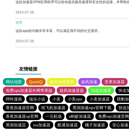
这款加速器VPM应用程序可以给你提供最高速度和安全性的连接，并帮助
2024-07-26
游客
这款app的功能非常丰富，可以满足我不同的社交需求。
2024-07-26
友情链接
网站地图
QuickQ
旋风加速度器
旋风加速
坚果加速器
免费vps加速器外网苹果版
旋风加速度器
快连加速器
快连
哔咔漫画
瑞乐小说
小美
小美vpn
小美加速器
猎豹加
香蕉加速器官网
纸飞机加速器
黑洞加速npv官网下载
快连加
香蕉加速器vp官网
一元机场
v蚂蚁加速器
免费vqn加速官网
黑洞加速噐
ios加速器
酷通加速器
橘子加速器
安心加速