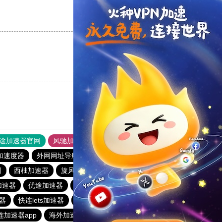
支持
[0]
反对
[0]
支持
[0]
反对
[0]
途加速器官网
风驰加速器
旋风加速器
加速度器
外网网址导航
软件中心
雷霆加速
狂飙加速器
网
西柚加速器
旋风加速度器
雷霆加器速
猎豹nvp加速器
加速器
优途加速器
极光vqn官网
飞鸟加速器
器
快连lets加速器
雷霆加器速
雷霆加器速
元链加速器
连加速器app
海外加速器试用一小时
梯子app
破解快连