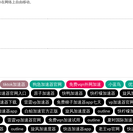
你在网络上自由移动。
tiktok加速器
狗急加速器官网
免费vqn外网加速
小蓝鸟
优
加速器官网入口
原子加速器
快鸭加速器
快柠檬加速器
旋风
速器下载
雷霆vp加速器
免费梯子加速器app七天
vp加速器官
速器app
白鲸加速官方正版
旋风加速度器
outline
快柠檬
雷霆vp加速器官网
免费vqn加速试用
outline
夏时国际加速
器
outline
旋风加速度器
快连加速器app
老王vp官网
快